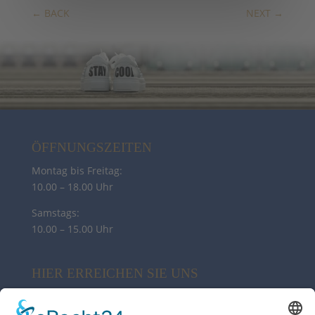
←
BACK
NEXT
→
ÖFFNUNGSZEITEN
Montag bis Freitag:
10.00 – 18.00 Uhr
Samstags:
10.00 – 15.00 Uhr
HIER ERREICHEN SIE UNS
My Sylt Collection Fashion
Poststr. 10 | 21244 Buchholz