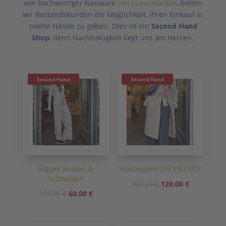
von hochwertiger Neuware
von Luxusmarken
, bieten
wir Bestandskunden die Möglichkeit, ihren Einkauf in
zweite Hände zu geben. Dies ist ein
Second Hand
Shop
, denn Nachhaltigkeit liegt uns am Herzen.
Second Hand
Second Hand
Slipper Kennel &
Staubmantel DRYKORN
Schmenger
Ursprünglicher
Aktueller
369,95
€
120,00
€
Ursprünglicher
Aktueller
199,95
€
60,00
€
Preis
Preis
Preis
Preis
war:
ist:
war:
ist:
369,95 €
120,00 €.