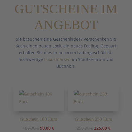
399,00 €
120,00 €.
GUTSCHEINE IM
ANGEBOT
Sie brauchen eine Geschenkidee? Verschenken Sie
doch einen neuen Look, ein neues Feeling. Gepaart
erhalten Sie dies in unserem Ladengeschäft für
hochwertige
Luxusmarken
im Stadtzentrum von
Buchholz.
Gutschein 100 Euro
Gutschein 250 Euro
Ursprünglicher
Aktueller
Ursprünglicher
Aktueller
100,00
€
90,00
€
250,00
€
225,00
€