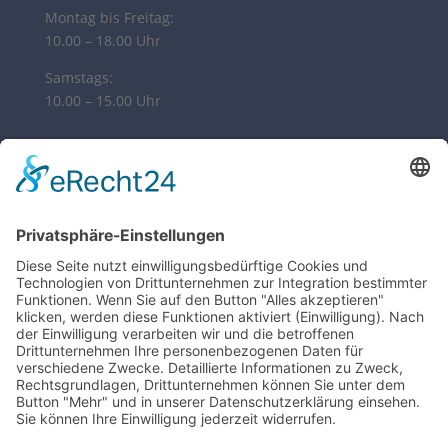
Montag bis Freitag:
10.00 – 18.00 Uhr
Samstags:
10.00 – 15.00 Uhr
HIER ERREICHEN SIE UNS
My Sylt Collection Fashion
Poststr. 10 | 21244 Buchholz
04181 38 02 82
info@syltcollection.de
ZAHLUNG & VERSAND