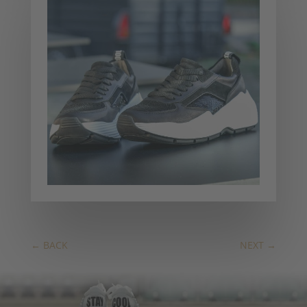
←
BACK
NEXT
→