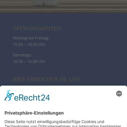
ÖFFNUNGSZEITEN
Montag bis Freitag:
10.00 – 18.00 Uhr
Samstags:
10.00 – 15.00 Uhr
HIER ERREICHEN SIE UNS
My Sylt Collection Fashion
Poststr. 10 | 21244 Buchholz
04181 38 02 82
info@syltcollection.de