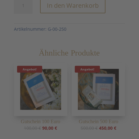
Gutschein
In den Warenkorb
250
Euro
Menge
Artikelnummer:
G-00-250
Ähnliche Produkte
Angebot!
Angebot!
Gutschein 100 Euro
Gutschein 500 Euro
Ursprünglicher
Aktueller
Ursprünglicher
Aktueller
100,00
€
90,00
€
500,00
€
450,00
€
Preis
Preis
Preis
Preis