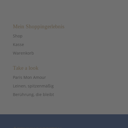
war:
ist:
war:
ist:
100,00 €
90,00 €.
500,00 €
450,00 €.
Mein Shoppingerlebnis
Shop
Kasse
Warenkorb
Take a look
Paris Mon Amour
Leinen, spitzenmäßig
Berührung, die bleibt