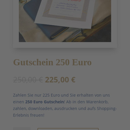
Gutschein 250 Euro
Ursprünglicher
Aktueller
250,00
€
225,00
€
Preis
Preis
war:
ist:
Zahlen Sie nur 225 Euro und Sie erhalten von uns
250,00 €
225,00 €.
einen
250 Euro Gutschein
! Ab in den Warenkorb,
zahlen, downloaden, ausdrucken und aufs Shopping-
Erlebnis freuen!