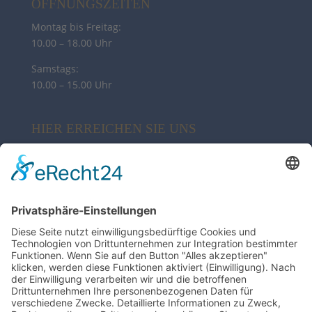
ÖFFNUNGSZEITEN
Montag bis Freitag:
10.00 – 18.00 Uhr
Samstags:
10.00 – 15.00 Uhr
HIER ERREICHEN SIE UNS
My Sylt Collection Fashion
Poststr. 10 | 21244 Buchholz
04181 38 02 82
info@syltcollection.de
ZAHLUNG & VERSAND