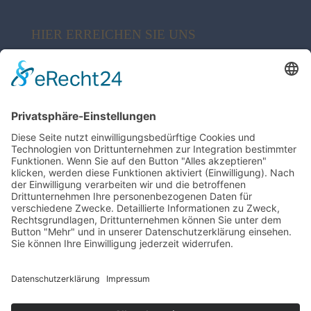
HIER ERREICHEN SIE UNS
My Sylt Collection Fashion
Poststr. 10 | 21244 Buchholz
04181 38 02 82
info@syltcollection.de
ZAHLUNG & VERSAND
Datenschutzerklärung
Impressum
AGB