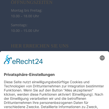
ÖFFNUNGSZEITEN
Montag bis Freitag:
10.00 – 18.00 Uhr
Samstags:
10.00 – 15.00 Uhr
HIER ERREICHEN SIE UNS
My Sylt Collection Fashion
Poststr. 10 | 21244 Buchholz
04181 38 02 82
info@syltcollection.de
ZAHLUNG & VERSAND