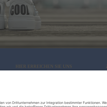
HIER ERREICHEN SIE UNS
My Sylt Collection Fashion
Poststr. 10 | 21244 Buchholz
04181 38 02 82
info@syltcollection.de