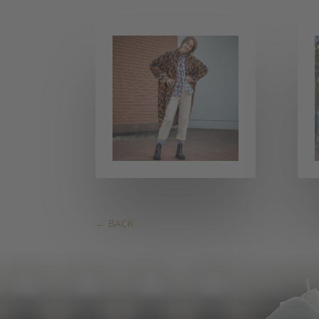
←
BACK