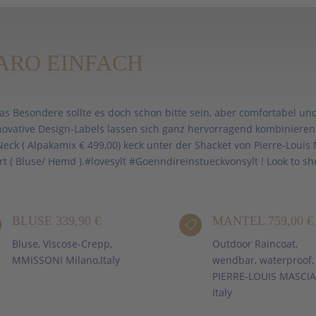
ARO EINFACH
Das Besondere sollte es doch schon bitte sein, aber comfortabel und 
ative Design-Labels lassen sich ganz hervorragend kombinieren. 
Neck ( Alpakamix € 499,00) keck unter der Shacket von Pierre-Louis 
( Bluse/ Hemd ).#lovesylt #Goenndireinstueckvonsylt ! Look to sh
BLUSE 339,90 €
MANTEL 759,00 €

Bluse, Viscose-Crepp,
Outdoor Raincoat,
MMISSONI Milano,Italy
wendbar, waterproof,
PIERRE-LOUIS MASCIA
Italy