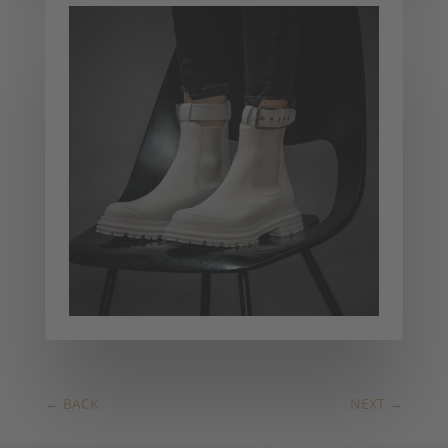
←
BACK
NEXT
→