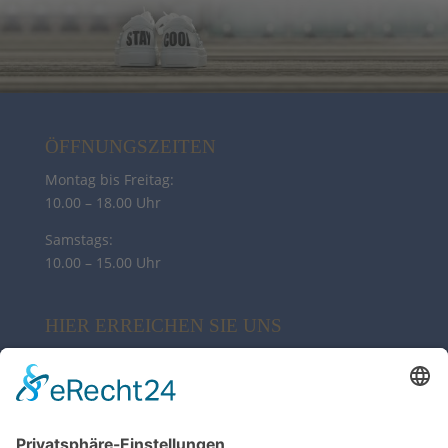
ÖFFNUNGSZEITEN
Montag bis Freitag:
10.00 – 18.00 Uhr
Samstags:
10.00 – 15.00 Uhr
HIER ERREICHEN SIE UNS
My Sylt Collection Fashion
Poststr. 10 | 21244 Buchholz
04181 38 02 82
info@syltcollection.de