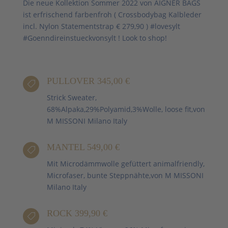
Die neue Kollektion Sommer 2022 von AIGNER BAGS
ist erfrischend farbenfroh ( Crossbodybag Kalbleder
incl. Nylon Statementstrap € 279,90 ) #lovesylt
#Goenndireinstueckvonsylt ! Look to shop!
PULLOVER 345,00 €

Strick Sweater,
68%Alpaka,29%Polyamid,3%Wolle, loose fit,von
M MISSONI Milano Italy
MANTEL 549,00 €

Mit Microdämmwolle gefüttert animalfriendly,
Microfaser, bunte Steppnähte,von M MISSONI
Milano Italy
ROCK 399,90 €
