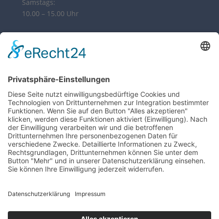
Samstags:
10.00 – 15.00 Uhr
HIER ERREICHEN SIE UNS
My Sylt Collection Fashion
Poststr. 10 | 21244 Buchholz
04181 38 02 82
info@syltcollection.de
ZAHLUNG & VERSAND
Datenschutzerklärung
Impressum
AGB